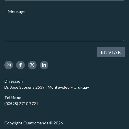
r
r
a
e
M
r
r
o
e
e
*
n
o
s
e
a
l
j
e
e
c
*
t
ENVIAR
r
ó
n
i
c
Dirección
o
Dr. José Scosería 2539 | Montevideo – Uruguay
*
Teléfono
(00598) 2710 7721
Copyright Quatromanos © 2026