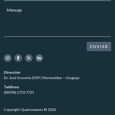
M
r
a
e
M
r
r
n
e
e
*
s
n
o
a
s
e
j
a
l
e
j
e
e
c
*
t
ENVIAR
r
ó
n
i
c
Dirección
o
Dr. José Scosería 2539 | Montevideo – Uruguay
*
Teléfono
(00598) 2710 7721
Copyright Quatromanos © 2026