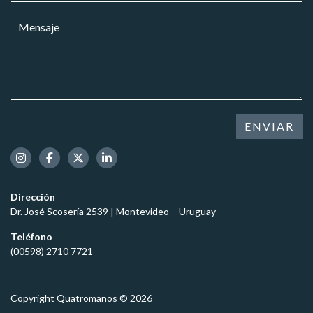
r
a
M
r
r
e
e
*
n
o
s
e
a
l
j
e
e
c
*
t
ENVIAR
r
ó
n
i
c
Dirección
o
Dr. José Scosería 2539 | Montevideo – Uruguay
*
Teléfono
(00598) 2710 7721
Copyright Quatromanos © 2026