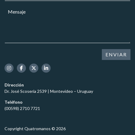
*
r
a
M
r
r
e
e
*
n
o
s
e
a
l
j
e
e
c
*
t
ENVIAR
r
ó
n
i
c
Dirección
o
Dr. José Scosería 2539 | Montevideo – Uruguay
*
Teléfono
(00598) 2710 7721
Copyright Quatromanos © 2026