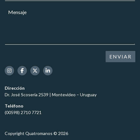
a
r
a
r
M
r
r
g
e
e
*
o
n
o
s
e
a
l
j
e
e
c
*
t
ENVIAR
r
ó
n
i
c
Dirección
o
Dr. José Scosería 2539 | Montevideo – Uruguay
*
Teléfono
(00598) 2710 7721
Copyright Quatromanos © 2026