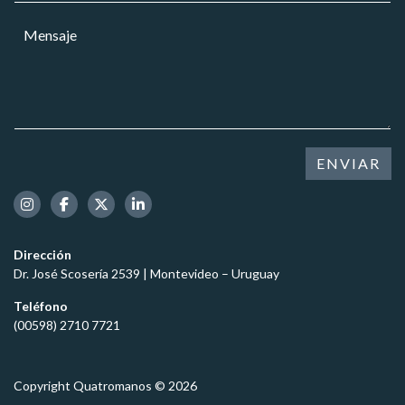
s
r
a
a
M
r
r
j
e
e
*
e
n
o
s
e
a
l
j
e
e
c
*
t
ENVIAR
r
ó
n
i
c
Dirección
o
Dr. José Scosería 2539 | Montevideo – Uruguay
*
Teléfono
(00598) 2710 7721
Copyright Quatromanos © 2026