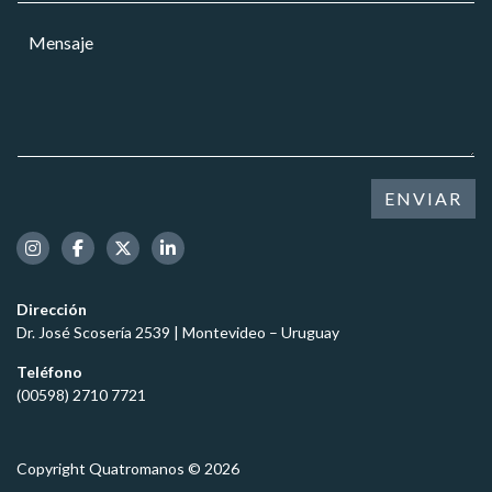
r
r
a
M
e
r
r
e
o
e
*
n
*
o
s
e
a
l
j
e
e
c
*
t
ENVIAR
r
ó
n
i
c
Dirección
o
Dr. José Scosería 2539 | Montevideo – Uruguay
*
Teléfono
(00598) 2710 7721
Copyright Quatromanos © 2026