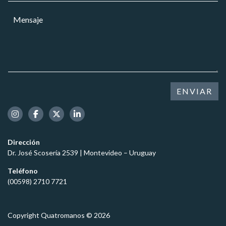
r
a
M
r
r
e
e
*
n
o
s
e
a
l
j
e
e
c
*
t
ENVIAR
r
ó
n
i
c
Dirección
o
Dr. José Scosería 2539 | Montevideo – Uruguay
*
Teléfono
(00598) 2710 7721
Copyright Quatromanos © 2026