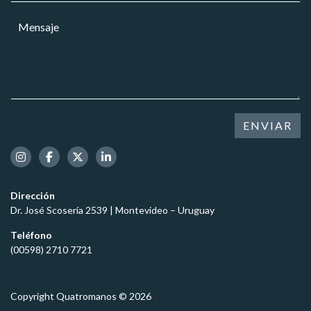
r
a
M
r
r
e
e
*
n
o
s
e
a
l
j
e
e
c
*
t
ENVIAR
r
ó
n
i
c
Dirección
o
Dr. José Scosería 2539 | Montevideo – Uruguay
*
Teléfono
(00598) 2710 7721
Copyright Quatromanos © 2026