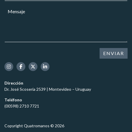
r
a
*
M
r
r
*
e
e
*
N
n
o
o
s
e
m
a
l
b
j
e
r
e
c
e
*
t
ENVIAR
r
ó
n
i
c
Dirección
o
Dr. José Scosería 2539 | Montevideo – Uruguay
*
Teléfono
(00598) 2710 7721
Copyright Quatromanos © 2026