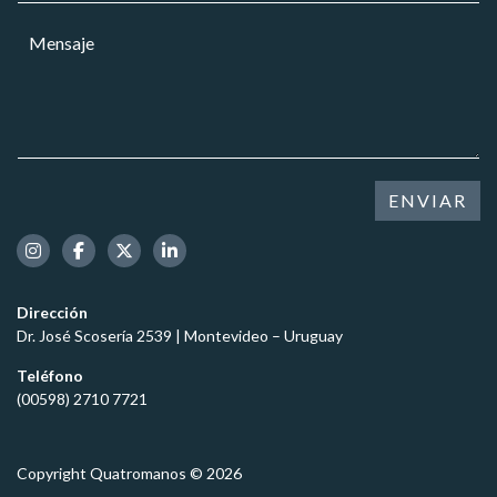
r
a
M
r
r
e
e
*
n
o
s
e
a
l
j
e
e
c
*
t
ENVIAR
r
ó
n
i
c
Dirección
o
Dr. José Scosería 2539 | Montevideo – Uruguay
*
Teléfono
(00598) 2710 7721
Copyright Quatromanos © 2026