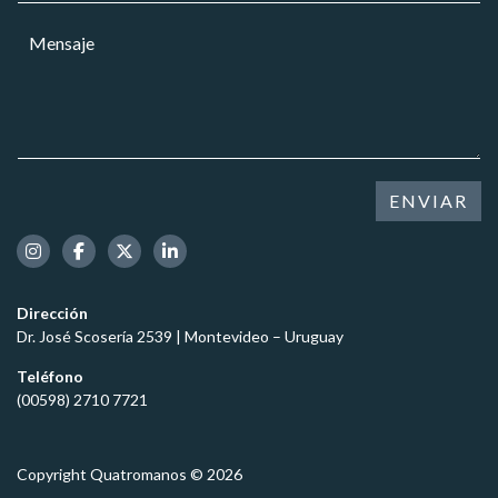
r
r
a
g
M
r
r
o
e
e
*
*
n
o
s
e
a
l
j
e
e
c
*
t
ENVIAR
r
ó
n
i
c
Dirección
o
Dr. José Scosería 2539 | Montevideo – Uruguay
*
Teléfono
(00598) 2710 7721
Copyright Quatromanos © 2026