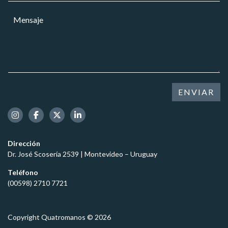
r
a
M
r
r
e
e
*
n
o
s
e
a
l
j
e
e
c
*
t
ENVIAR
r
ó
n
i
c
Dirección
o
Dr. José Scosería 2539 | Montevideo – Uruguay
*
Teléfono
(00598) 2710 7721
Copyright Quatromanos © 2026