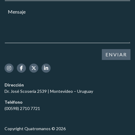
a
r
a
j
M
r
r
e
e
e
*
C
n
o
a
s
e
r
a
l
g
j
e
o
e
c
*
t
ENVIAR
r
ó
n
i
c
Dirección
o
Dr. José Scosería 2539 | Montevideo – Uruguay
*
Teléfono
(00598) 2710 7721
Copyright Quatromanos © 2026