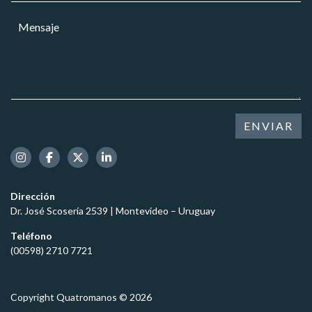
r
a
*
M
r
r
*
e
e
*
M
n
o
e
s
e
n
a
l
s
j
e
a
e
c
j
*
t
ENVIAR
e
r
ó
n
i
c
Dirección
o
Dr. José Scosería 2539 | Montevideo – Uruguay
*
Teléfono
(00598) 2710 7721
Copyright Quatromanos © 2026