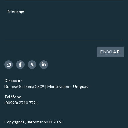
e
r
a
c
M
r
r
t
e
e
*
r
n
o
ó
s
e
n
a
l
i
j
e
c
e
c
o
*
t
ENVIAR
*
r
*
ó
n
i
c
Dirección
o
Dr. José Scosería 2539 | Montevideo – Uruguay
*
Teléfono
(00598) 2710 7721
Copyright Quatromanos © 2026