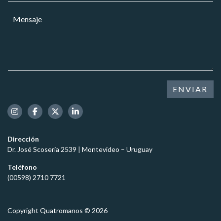
l
r
a
a
M
r
r
r
e
e
*
*
n
o
s
e
a
l
j
e
e
c
*
t
ENVIAR
r
ó
n
i
c
Dirección
o
Dr. José Scosería 2539 | Montevideo – Uruguay
*
Teléfono
(00598) 2710 7721
Copyright Quatromanos © 2026