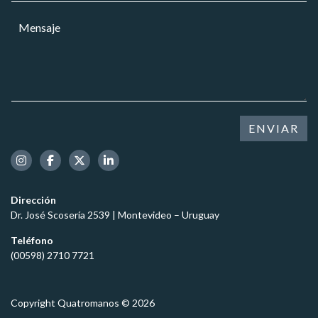
E
r
a
m
M
r
r
p
e
e
*
r
n
o
e
s
e
s
a
l
a
j
e
*
e
c
*
t
ENVIAR
r
ó
n
i
c
Dirección
o
Dr. José Scosería 2539 | Montevideo – Uruguay
*
Teléfono
(00598) 2710 7721
Copyright Quatromanos © 2026