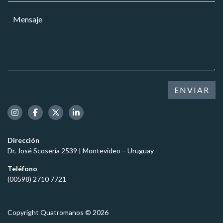
r
a
M
r
r
e
e
*
n
o
s
e
a
l
j
e
e
c
*
t
ENVIAR
r
ó
n
i
c
Dirección
o
Dr. José Scosería 2539 | Montevideo – Uruguay
*
Teléfono
(00598) 2710 7721
Copyright Quatromanos © 2026