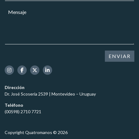
n
r
a
s
M
r
r
a
e
e
*
j
n
o
e
s
e
a
l
j
e
e
c
*
t
ENVIAR
r
ó
n
i
c
Dirección
o
Dr. José Scosería 2539 | Montevideo – Uruguay
*
Teléfono
(00598) 2710 7721
Copyright Quatromanos © 2026