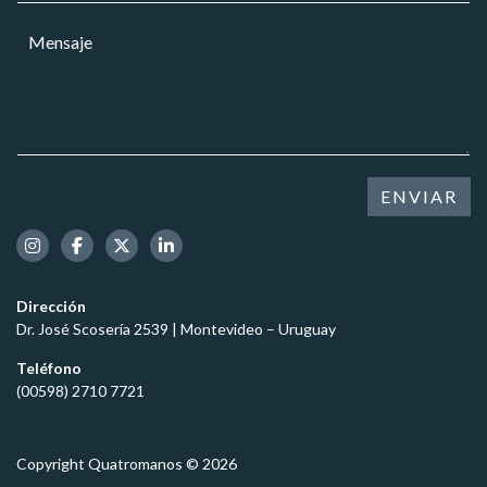
o
r
a
*
M
r
r
*
e
e
*
n
o
s
e
a
l
j
e
e
c
*
t
ENVIAR
r
ó
n
i
c
Dirección
o
Dr. José Scosería 2539 | Montevideo – Uruguay
*
Teléfono
(00598) 2710 7721
Copyright Quatromanos © 2026