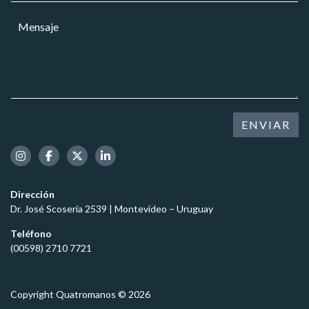
a
r
a
j
M
r
r
e
e
e
*
n
o
s
e
a
l
j
e
e
c
*
t
ENVIAR
r
ó
n
i
c
Dirección
o
Dr. José Scosería 2539 | Montevideo – Uruguay
*
Teléfono
(00598) 2710 7721
Copyright Quatromanos © 2026