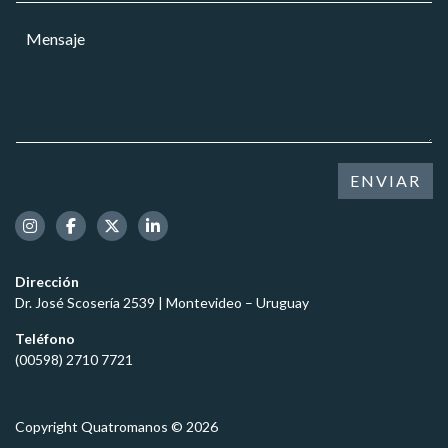
e
r
a
M
c
r
r
e
t
e
*
n
r
o
s
ó
e
a
n
l
j
i
e
e
c
c
*
o
t
ENVIAR
r
ó
n
i
c
Dirección
o
Dr. José Scosería 2539 | Montevideo – Uruguay
*
Teléfono
(00598) 2710 7721
Copyright Quatromanos © 2026