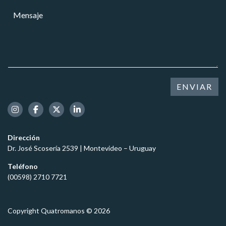
l
r
a
a
M
r
r
r
e
e
*
C
n
o
e
s
e
l
a
l
u
j
e
l
e
c
a
*
t
ENVIAR
r
r
ó
n
i
c
Dirección
o
Dr. José Scosería 2539 | Montevideo – Uruguay
*
Teléfono
(00598) 2710 7721
Copyright Quatromanos © 2026