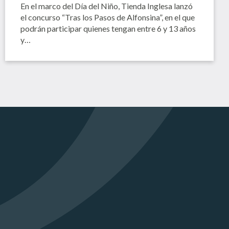
En el marco del Día del Niño, Tienda Inglesa lanzó
el concurso “Tras los Pasos de Alfonsina”, en el que
podrán participar quienes tengan entre 6 y 13 años
y…