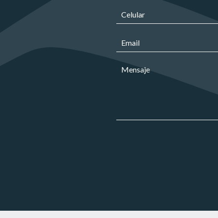
r
s
C
g
a
e
o
*
l
*
N
C
u
o
o
l
m
r
a
b
M
r
r
r
e
e
*
e
n
o
C
s
e
o
a
l
r
j
e
r
e
c
e
*
t
o
r
*
ó
n
i
c
o
*