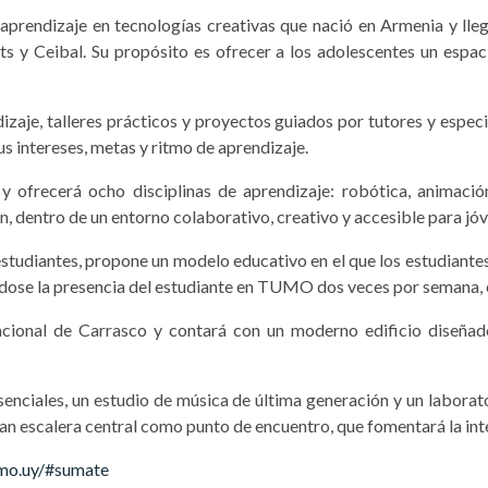
rendizaje en tecnologías creativas que nació en Armenia y llegó
 y Ceibal. Su propósito es ofrecer a los adolescentes un espaci
izaje, talleres prácticos y proyectos guiados por tutores y espe
s intereses, metas y ritmo de aprendizaje.
ecerá ocho disciplinas de aprendizaje: robótica, animación, m
, dentro de un entorno colaborativo, creativo y accesible para jó
udiantes, propone un modelo educativo en el que los estudiantes 
éndose la presencia del estudiante en TUMO dos veces por semana, 
cional de Carrasco y contará con un moderno edificio diseñado
resenciales, un estudio de música de última generación y un labor
n escalera central como punto de encuentro, que fomentará la inte
umo.uy/#sumate