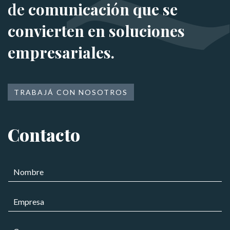
de
comunicación que se
convierten en soluciones
empresariales.
TRABAJÁ CON NOSOTROS
Contacto
N
o
m
E
b
m
r
p
e
C
r
*