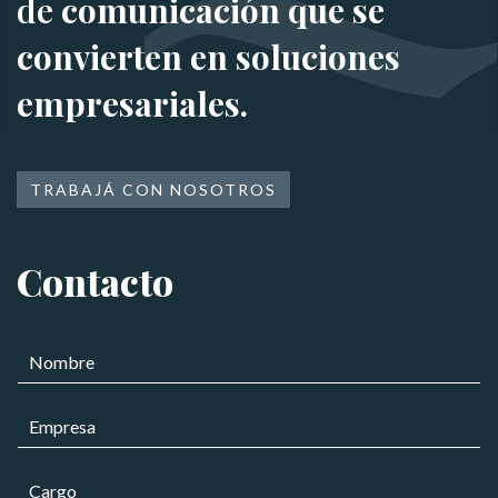
de
comunicación que se
convierten en soluciones
empresariales.
TRABAJÁ CON NOSOTROS
Contacto
N
o
m
C
E
b
a
m
r
r
p
e
g
C
r
*
o