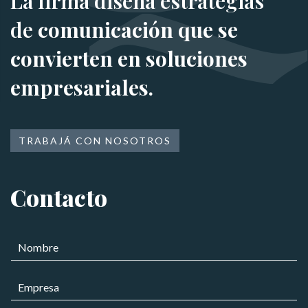
La firma diseña estrategias
de
comunicación que se
convierten en soluciones
empresariales.
TRABAJÁ CON NOSOTROS
Contacto
N
o
m
E
b
m
r
p