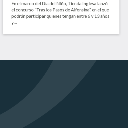
En el marco del Día del Niño, Tienda Inglesa lanzó
el concurso “Tras los Pasos de Alfonsina”, en el que
podrán participar quienes tengan entre 6 y 13 años
y…