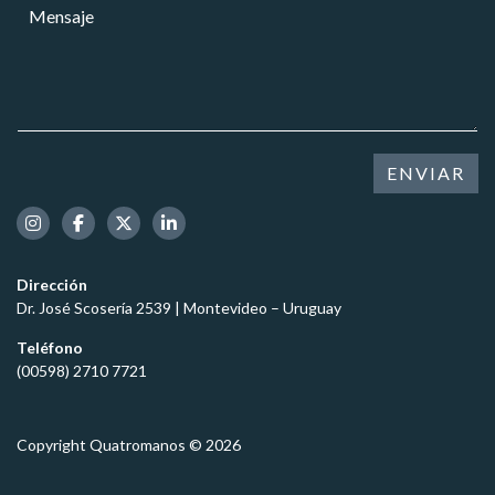
M
r
r
e
e
*
n
o
s
e
a
l
j
e
e
c
*
t
ENVIAR
r
ó
n
i
c
Dirección
o
Dr. José Scosería 2539 | Montevideo – Uruguay
*
Teléfono
(00598) 2710 7721
Copyright Quatromanos © 2026