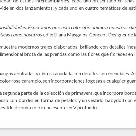
ad de estilos intercambiables, cada uno presentado en telas e
divide en dos lanzamientos, y cada uno en cuatro temáticas de esti
bilidades. Esperamos que esta colección anime a nuestros cliente
écticas como nosotros»,
dijoEliana Masgalos, Concept Designer de l
 muestra modernos trajes elaborados, brillando con detalles ine
ridimensional brota de las prendas como las flores que florecen en
 mangas abultadas y cintura anudada con detalles son esenciales. A
en color rosa caramelo, son incorporaciones fogosas a cualquier gu
la segunda parte de la colección de primavera, que incorpora bord
tenso con bordes en forma de pétalos y un vestido babydoll con 
vestido de punto ocre con escote en V profundo.