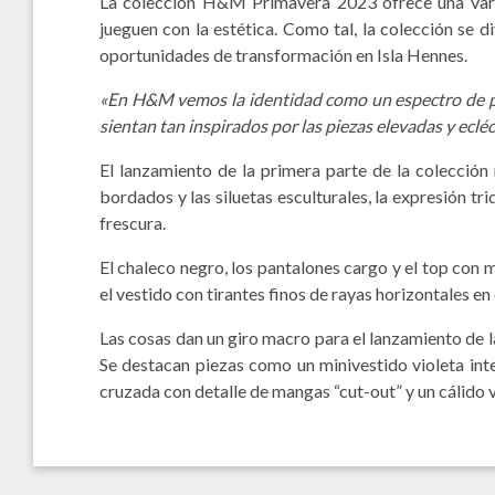
La colección H&M Primavera 2023 ofrece una varied
jueguen con la estética. Como tal, la colección se 
oportunidades de transformación en Isla Hennes.
«En H&M vemos la identidad como un espectro de posi
sientan tan inspirados por las piezas elevadas y ecl
El lanzamiento de la primera parte de la colección
bordados y las siluetas esculturales, la expresión t
frescura.
El chaleco negro, los pantalones cargo y el top con
el vestido con tirantes finos de rayas horizontales 
Las cosas dan un giro macro para el lanzamiento de 
Se destacan piezas como un minivestido violeta in
cruzada con detalle de mangas “cut-out” y un cálido 