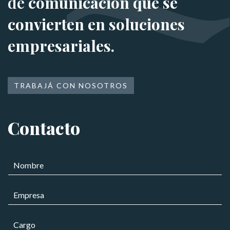
de
comunicación que se
convierten en soluciones
empresariales.
TRABAJÁ CON NOSOTROS
Contacto
N
o
m
E
b
m
r
p
e
N
C
r
*
o
a